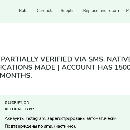
Rules
Contacts
Supplier
Replace and return
P
rtially verified via SMS. Native email included | Avatar added. 5+ publicatio
ARTIALLY VERIFIED VIA SMS. NATIV
ICATIONS MADE | ACCOUNT HAS 1500
+ MONTHS.
DESCRIPTION
ACCOUNT TYPE:
Аккаунты Instagram, зарегистрированы автоматически.
Count items in basket
Подтверждены по sms. (частично).
Count goods in basket
Count