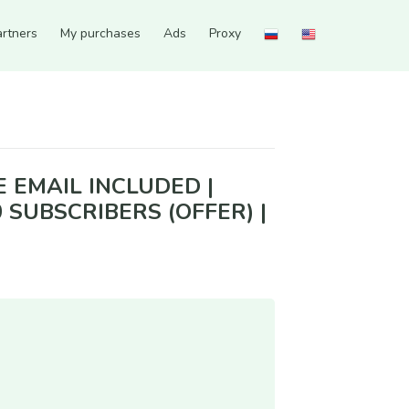
artners
My purchases
Ads
Proxy
ns made | Account has 1500 subscribers (offer) | Gender (Mix) | Aged 1+ month
E EMAIL INCLUDED |
 SUBSCRIBERS (OFFER) |