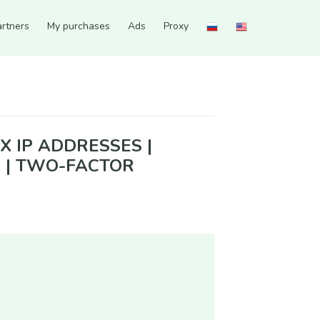
artners
My purchases
Ads
Proxy
to and 10 photos added | Two-factor authentication enabled
 IP ADDRESSES |
D | TWO-FACTOR