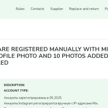
Rules
Contacts
Supplier
Replace and return
P
registered manually with Mix IP addresses | Verified via email | Profile pho
RE REGISTERED MANUALLY WITH MIX
PROFILE PHOTO AND 10 PHOTOS ADDE
LED
DESCRIPTION
ACCOUNT TYPE:
Аккаунты зарегистрированы в 05.2025
Count items in basket
Аккаунты Instagram регистрируются вручную с IP-адресами Mix.
Count goods in basket
Count