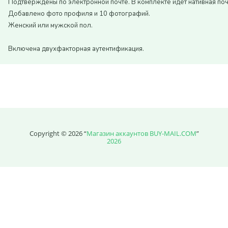
Подтверждены по электронной почте. В комплекте идёт нативная поч
Price without discount
$
Добавлено фото профиля и 10 фотографий.
Женский или мужской пол.
Включена двухфакторная аутентификация.
Copyright © 2026 “
Магазин аккаунтов BUY-MAIL.COM
”
2026