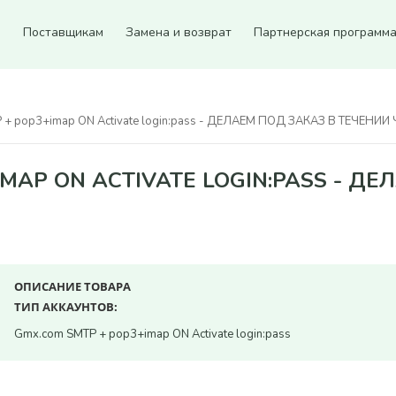
ы
Поставщикам
Замена и возврат
Партнерская программ
 + pop3+imap ON Activate login:pass - ДЕЛАЕМ ПОД ЗАКАЗ В ТЕЧЕНИИ
IMAP ON ACTIVATE LOGIN:PASS - ДЕ
ОПИСАНИЕ ТОВАРА
ТИП АККАУНТОВ:
Gmx.com SMTP + pop3+imap ON Activate login:pass
Всего позиций в корзине
Всего товара в корзине
(шт)